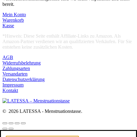
bereit.
Mein Konto
Warenkorb
Kasse
*Hinweis: Diese Seite enthält Affiliate-Links zu Amazon. Als
Amazon-Partner verdienen wir an qualifizierten Verkäufen. Für Sie
entstehen keine zusätzlichen Kosten.
AGB
Widerrufsbelehrung
Zahlungsarten
Versandarten
Datenschutzerklärung
Impressum
Kontakt
© 2026 LATESSA - Menstruationstasse.
Diese Website benutzt Cookies. Wenn du die Website weiter nutzt,